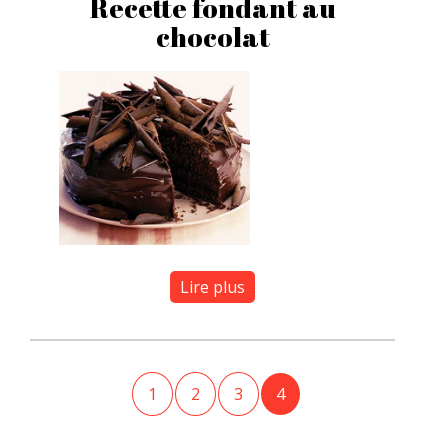
Recette fondant au
chocolat
Lire plus
1
2
3
4